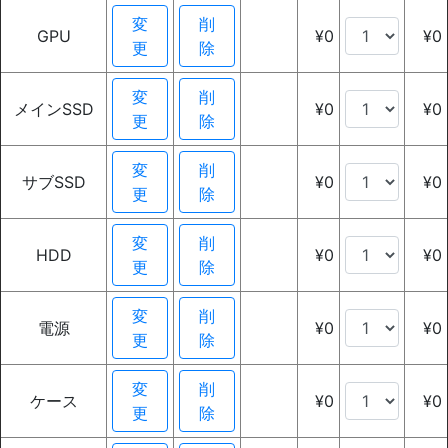
変
削
GPU
¥0
¥0
更
除
変
削
メインSSD
¥0
¥0
更
除
変
削
サブSSD
¥0
¥0
更
除
変
削
HDD
¥0
¥0
更
除
変
削
電源
¥0
¥0
更
除
変
削
ケース
¥0
¥0
更
除