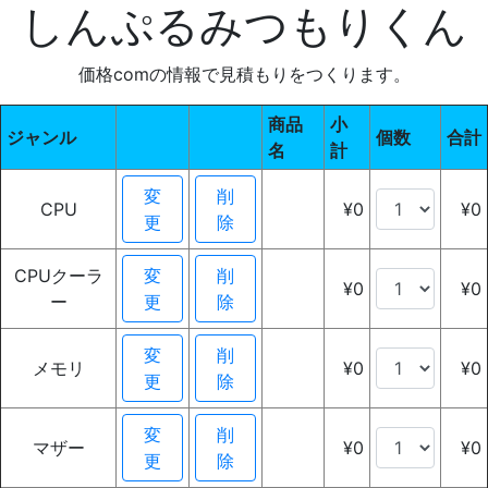
しんぷるみつもりくん
価格comの情報で見積もりをつくります。
商品
小
ジャンル
個数
合計
名
計
変
削
CPU
¥0
¥0
更
除
CPUクーラ
変
削
¥0
¥0
ー
更
除
変
削
メモリ
¥0
¥0
更
除
変
削
マザー
¥0
¥0
更
除